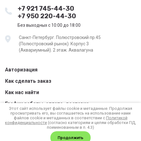
+7 921 745-44-30
+7 950 220-44-30
Без выходных с 10:00 до 18:00
Санкт-Петербург. Полюстровский пр.45
(Полюстровский рынок). Корпус 3
(Аквариумный). 2 этаж. Аквалагуна
Авторизация
Как сделать заказ
Как нас найти
График работы, оплата, доставка
Этот сайт использует файлы cookie и метаданные. Продолжая
просматривать его, вы соглашаетесь на использование нами
файлов cookie и метаданных в соответствии с
Политикой
195197, Санкт-Петербург, Полюстровский пр., 45.
конфиденциальности
(согласно категориям и целям обработки ПД,
поименованным в п. 4.3)
Лит.Б. |
Карта сайта
создать интернет магазин
Продолжить
в megagroup.ru