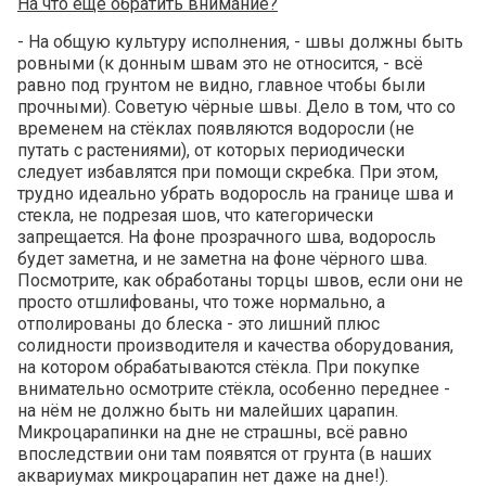
На что ещё обратить внимание?
- На общую культуру исполнения, - швы должны быть
ровными (к донным швам это не относится, - всё
равно под грунтом не видно, главное чтобы были
прочными). Советую чёрные швы. Дело в том, что со
временем на стёклах появляются водоросли (не
путать с растениями), от которых периодически
следует избавлятся при помощи скребка. При этом,
трудно идеально убрать водоросль на границе шва и
стекла, не подрезая шов, что категорически
запрещается. На фоне прозрачного шва, водоросль
будет заметна, и не заметна на фоне чёрного шва.
Посмотрите, как обработаны торцы швов, если они не
просто отшлифованы, что тоже нормально, а
отполированы до блеска - это лишний плюс
солидности производителя и качества оборудования,
на котором обрабатываются стёкла. При покупке
внимательно осмотрите стёкла, особенно переднее -
на нём не должно быть ни малейших царапин.
Микроцарапинки на дне не страшны, всё равно
впоследствии они там появятся от грунта (в наших
аквариумах микроцарапин нет даже на дне!).